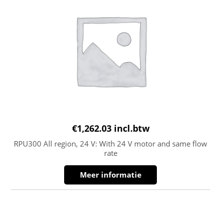
€
1,262.03
incl.btw
RPU300 All region, 24 V: With 24 V motor and same flow
rate
Meer informatie