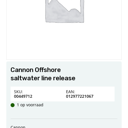
Cannon Offshore
saltwater line release
SKU:
EAN:
00449712
012977221067
1 op voorraad
Cannon