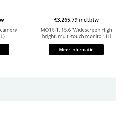
tw
€
3,265.79
incl.btw
 camera
MO16-T. 15.6″Widescreen High
L)
bright, multi-touch monitor. Hi
Meer informatie