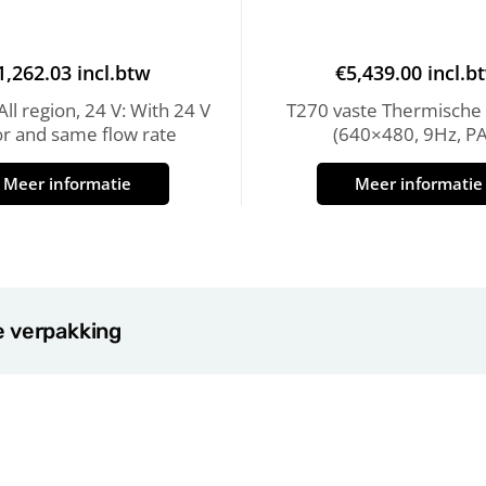
1,262.03
incl.btw
€
5,439.00
incl.b
ll region, 24 V: With 24 V
T270 vaste Thermische
r and same flow rate
(640×480, 9Hz, PA
Meer informatie
Meer informatie
e verpakking