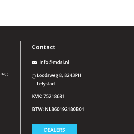
Contact
info@mdsi.nl
raag
Loodsweg 8, 8243PH
Lelystad
KVK: 75218631
BTW: NL860192180B01
DEALERS