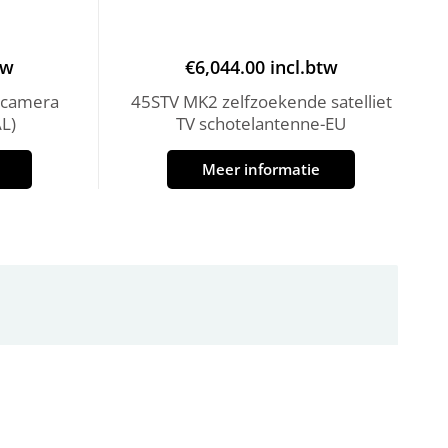
tw
€
6,044.00
incl.btw
 camera
45STV MK2 zelfzoekende satelliet
L)
TV schotelantenne-EU
Meer informatie