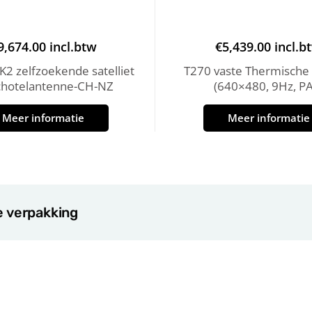
9,674.00
incl.btw
€
5,439.00
incl.b
2 zelfzoekende satelliet
T270 vaste Thermische
chotelantenne-CH-NZ
(640×480, 9Hz, PA
Meer informatie
Meer informatie
e verpakking