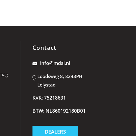
Contact
info@mdsi.nl
raag
Loodsweg 8, 8243PH
Lelystad
KVK: 75218631
BTW: NL860192180B01
DEALERS