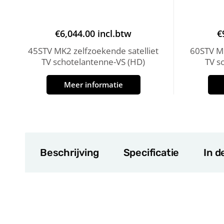
€
6,044.00
incl.btw
€
45STV MK2 zelfzoekende satelliet
60STV MK
TV schotelantenne-VS (HD)
TV s
Meer informatie
Beschrijving
Specificatie
In d