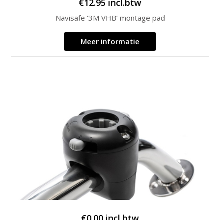
€
12.95
incl.btw
Navisafe ‘3M VHB’ montage pad
Meer informatie
€
0.00
incl.btw