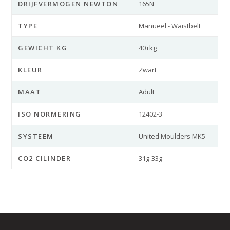
DRIJFVERMOGEN NEWTON
165N
TYPE
Manueel - Waistbelt
GEWICHT KG
40+kg
KLEUR
Zwart
MAAT
Adult
ISO NORMERING
12402-3
SYSTEEM
United Moulders MK5
CO2 CILINDER
31g-33g