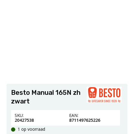
Besto Manual 165N zh
zwart
SKU:
EAN:
20427538
8711497625226
1 op voorraad