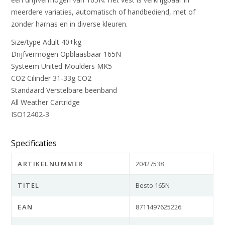
meerdere variaties, automatisch of handbediend, met of
zonder harnas en in diverse kleuren.
Size/type Adult 40+kg
Drijfvermogen Opblaasbaar 165N
Systeem United Moulders MK5
CO2 Cilinder 31-33g CO2
Standaard Verstelbare beenband
All Weather Cartridge
ISO12402-3
Specificaties
ARTIKELNUMMER
20427538
TITEL
Besto 165N
EAN
8711497625226