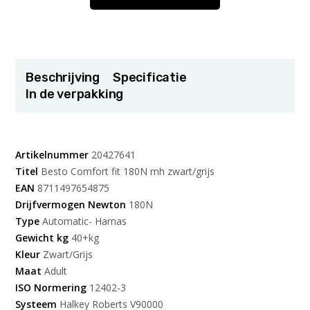
Beschrijving
Specificatie
In de verpakking
Artikelnummer
20427641
Titel
Besto Comfort fit 180N mh zwart/grijs
EAN
8711497654875
Drijfvermogen Newton
180N
Type
Automatic- Harnas
Gewicht kg
40+kg
Kleur
Zwart/Grijs
Maat
Adult
ISO Normering
12402-3
Systeem
Halkey Roberts V90000