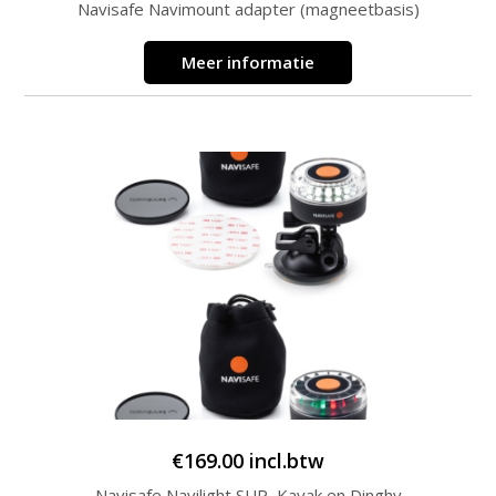
Navisafe Navimount adapter (magneetbasis)
Meer informatie
€
169.00
incl.btw
Navisafe Navilight SUP, Kayak en Dinghy