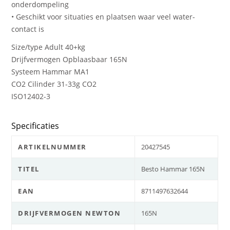
onderdompeling
• Geschikt voor situaties en plaatsen waar veel water-
contact is
Size/type Adult 40+kg
Drijfvermogen Opblaasbaar 165N
Systeem Hammar MA1
CO2 Cilinder 31-33g CO2
ISO12402-3
Specificaties
ARTIKELNUMMER
20427545
TITEL
Besto Hammar 165N
EAN
8711497632644
DRIJFVERMOGEN NEWTON
165N