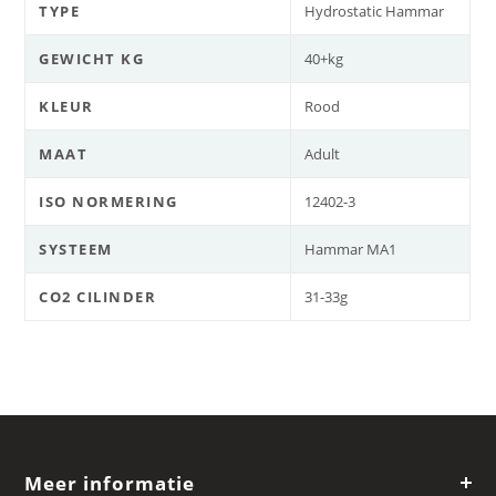
TYPE
Hydrostatic Hammar
GEWICHT KG
40+kg
KLEUR
Rood
MAAT
Adult
ISO NORMERING
12402-3
SYSTEEM
Hammar MA1
CO2 CILINDER
31-33g
Meer informatie