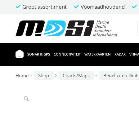
Groot assortiment
Voorraadhoudend
SONAR & GPS
CONNECTIVITEIT
WATERKAARTEN
RADAR
VHF/A
Home
Shop
Charts/Maps
Benelux en Duit