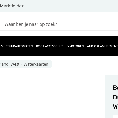
Marktleider
IS
STUURAUTOMATEN
BOOT ACCESSOIRES
E-MOTOREN
AUDIO & AMUSEMENT
sland, West – Waterkaarten
B
D
W