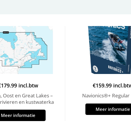
€
179.99
incl.btw
€
159.99
incl.bt
, Oost en Great Lakes –
Navionics®+ Regular
rivieren en kustwaterka
Meer informatie
Meer informatie