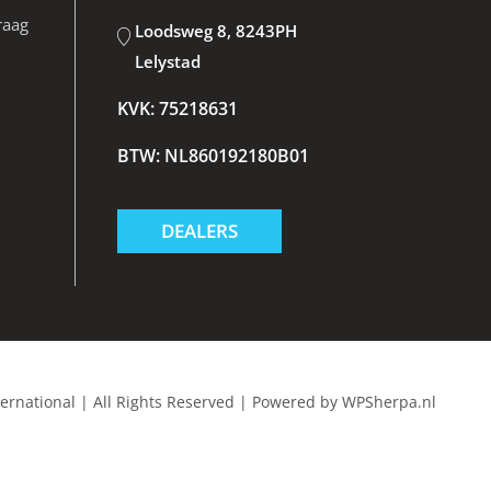
raag
Loodsweg 8, 8243PH
Lelystad
KVK: 75218631
BTW: NL860192180B01
DEALERS
ternational
|
All Rights Reserved
|
Powered by
WPSherpa.nl