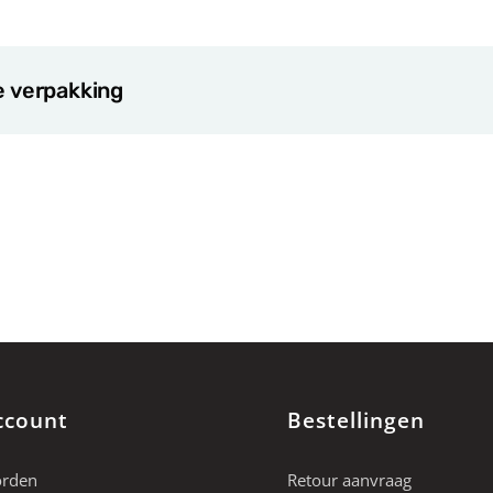
e verpakking
ccount
Bestellingen
orden
Retour aanvraag