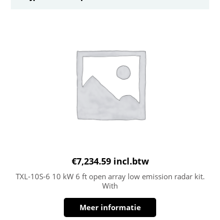
€
7,234.59
incl.btw
TXL-10S-6 10 kW 6 ft open array low emission radar kit.
With
Meer informatie