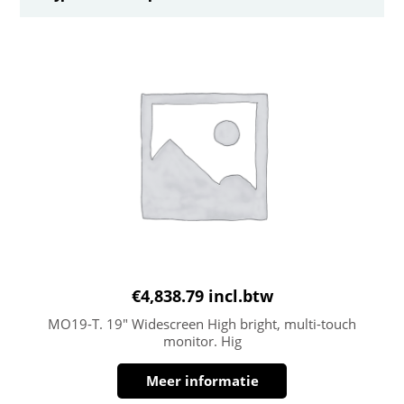
€
4,838.79
incl.btw
MO19-T. 19″ Widescreen High bright, multi-touch
monitor. Hig
Meer informatie