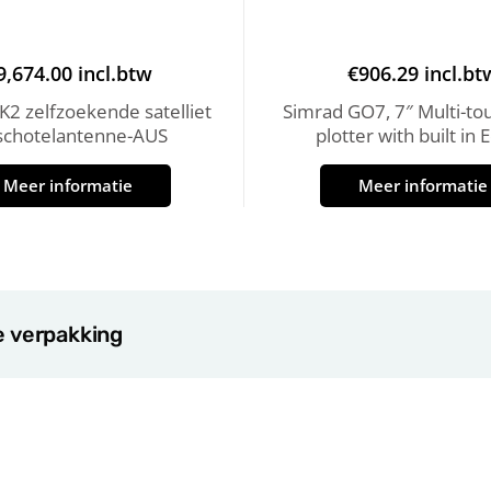
9,674.00
incl.btw
€
906.29
incl.bt
2 zelfzoekende satelliet
Simrad GO7, 7″ Multi-to
schotelantenne-AUS
plotter with built in 
Meer informatie
Meer informatie
e verpakking