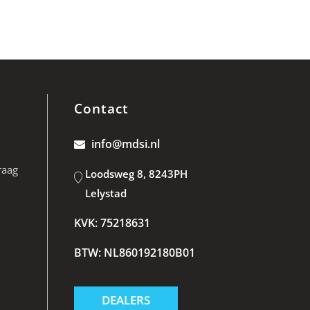
Contact
info@mdsi.nl
raag
Loodsweg 8, 8243PH
Lelystad
KVK: 75218631
BTW: NL860192180B01
DEALERS