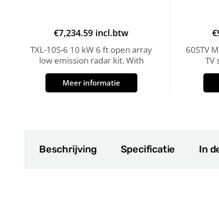
€
7,234.59
incl.btw
€
TXL-10S-6 10 kW 6 ft open array
60STV MK
low emission radar kit. With
TV 
Meer informatie
Beschrijving
Specificatie
In d