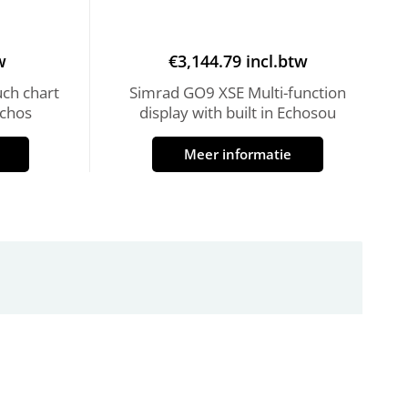
w
€
3,144.79
incl.btw
uch chart
Simrad GO9 XSE Multi-function
Echos
display with built in Echosou
Meer informatie