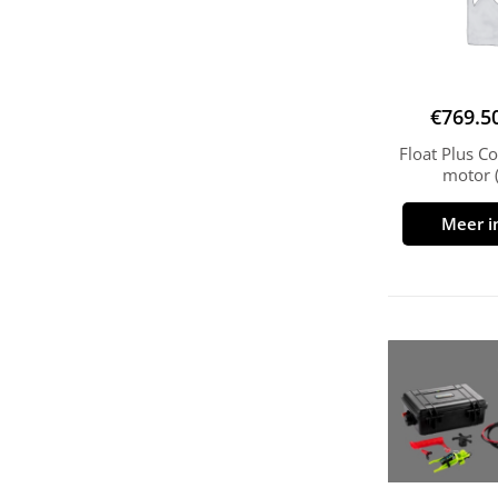
€
769.5
Float Plus C
motor 
Meer i