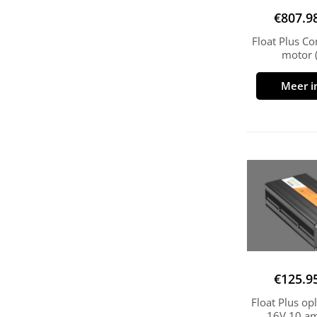
€
807.9
Float Plus C
motor 
Meer i
€
125.9
Float Plus o
16V 10 a