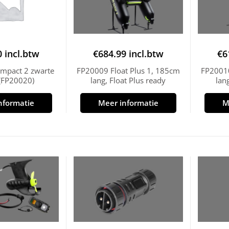
0
incl.btw
€
684.99
incl.btw
€
6
ompact 2 zwarte
FP20009 Float Plus 1, 185cm
FP20010
(FP20020)
lang, Float Plus ready
lan
nformatie
Meer informatie
M