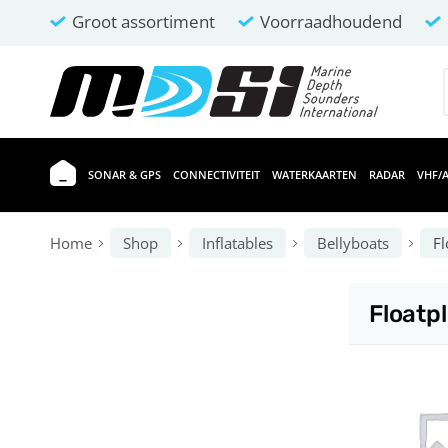
Groot assortiment
Voorraadhoudend
SONAR & GPS
CONNECTIVITEIT
WATERKAARTEN
RADAR
VHF/A
Home
Shop
Inflatables
Bellyboats
Fl
Floatp