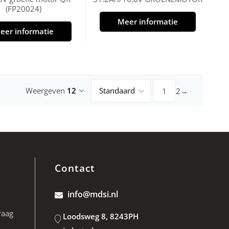
(FP20024)
Meer informatie
eer informatie
Weergeven
12
Standaard
2
→
1
Contact
info@mdsi.nl
raag
Loodsweg 8, 8243PH