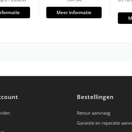
nformatie
Meer informatie
M
ccount
Bestellingen
orden
Retour aanvraag
Garantie en reparatie aanv