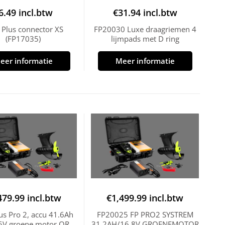
6.49
incl.btw
€
31.94
incl.btw
t Plus connector XS
FP20030 Luxe draagriemen 4
(FP17035)
lijmpads met D ring
eer informatie
Meer informatie
479.99
incl.btw
€
1,499.99
incl.btw
lus Pro 2, accu 41.6Ah
FP20025 FP PRO2 SYSTREM
6V groene motor QR
31.2AH/16.8V GROENEMOTOR