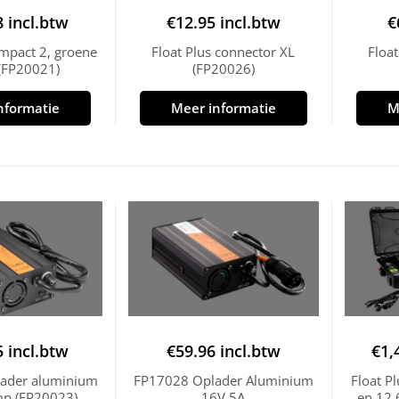
8
incl.btw
€
12.95
incl.btw
€
ompact 2, groene
Float Plus connector XL
Floa
(FP20021)
(FP20026)
nformatie
Meer informatie
M
5
incl.btw
€
59.96
incl.btw
€
1,
plader aluminium
FP17028 Oplader Aluminium
Float P
mp (FP20023)
16V 5A
en 12.