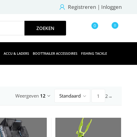
Registreren
|
Inloggen
0
0
ACCU & LADERS
BOOTTRAILER ACCESSOIRES
FISHING TACKLE
Weergeven
12
Standaard
2
→
1