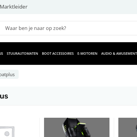
Marktleider
IS
STUURAUTOMATEN
BOOT ACCESSOIRES
E-MOTOREN
AUDIO & AMUSEMENT
oatplus
lus