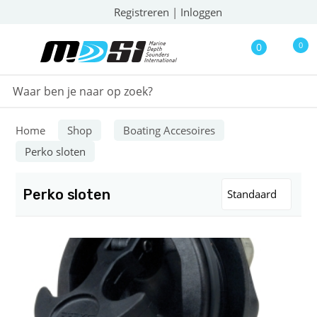
Registreren
|
Inloggen
0
0
Home
Shop
Boating Accesoires
Perko sloten
Perko sloten
Standaard