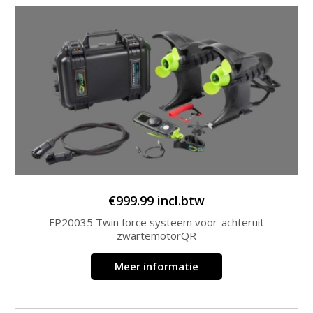
€
999.99
incl.btw
FP20035 Twin force systeem voor-achteruit
zwartemotorQR
Meer informatie