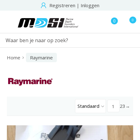
Registreren
|
Inloggen
0
0
Home
Raymarine
Standaard
2
3
→
1