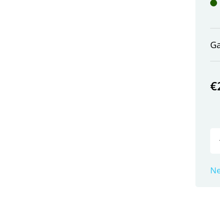
G
€
Ne