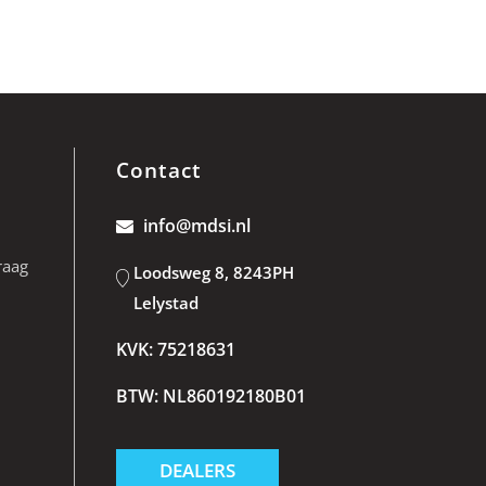
Contact
info@mdsi.nl
raag
Loodsweg 8, 8243PH
Lelystad
KVK: 75218631
BTW: NL860192180B01
DEALERS