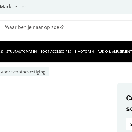
Marktleider
IS
STUURAUTOMATEN
BOOT ACCESSOIRES
E-MOTOREN
AUDIO & AMUSEMENT
 voor schotbevestiging
C
s