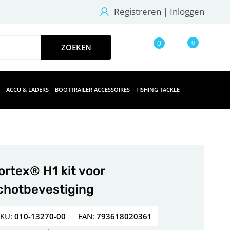
Registreren
|
Inloggen
0
0
ACCU & LADERS
BOOTTRAILER ACCESSOIRES
FISHING TACKLE
ortex® H1 kit voor
chotbevestiging
SKU:
010-13270-00
EAN:
793618020361