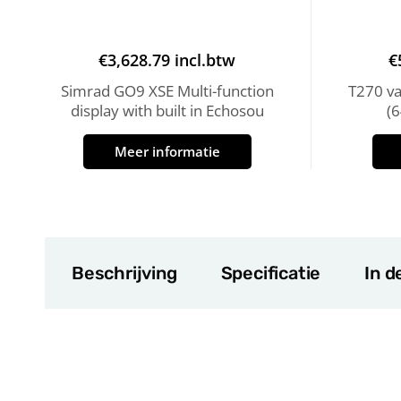
€
3,628.79
incl.btw
€
Simrad GO9 XSE Multi-function
T270 v
display with built in Echosou
(
Meer informatie
Beschrijving
Specificatie
In d