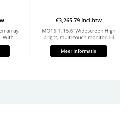
tw
€
3,265.79
incl.btw
en array
MO16-T. 15.6″Widescreen High
. With
bright, multi-touch monitor. Hi
Meer informatie